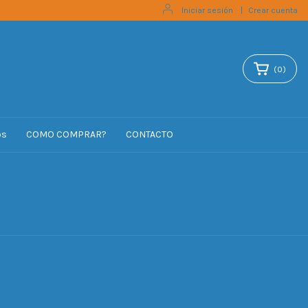
Iniciar sesión
|
Crear cuenta
(
0
)
os
COMO COMPRAR?
CONTACTO