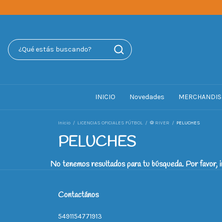
INICIO
Novedades
MERCHANDIS
Inicio
/
LICENCIAS OFICIALES FÚTBOL
/
⚽ RIVER
/
PELUCHES
PELUCHES
No tenemos resultados para tu búsqueda. Por favor, in
Contactános
5491154771913